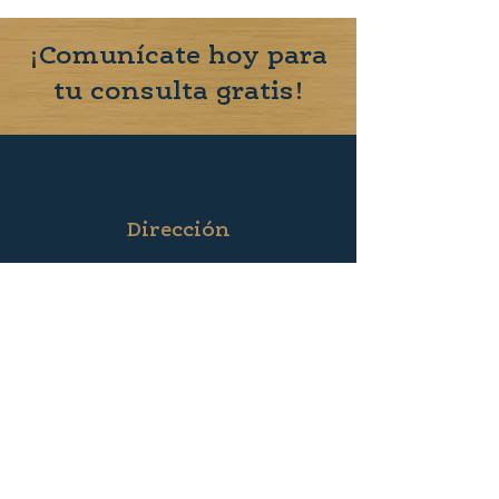
¡
Comun
í
cate
hoy pa
ra
tu consulta gratis!
Dirección
212 Stratford Street
Houston, Texas 77006
*Se requiere hacer cita