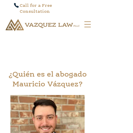
Call for a Free
Consultation
¿Q
u
i
é
n es el abogado
Mauricio Vázquez?